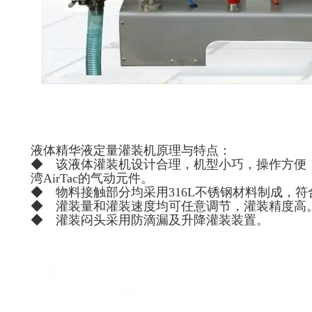
液体精华液定量灌装机原理与特点：
◆ 该液体灌装机设计合理，机型小巧，操作方便
湾AirTac的气动元件。
◆ 物料接触部分均采用316L不锈钢材料制成，符合GM
◆ 灌装量和灌装速度均可任意调节，灌装精度高
◆ 灌装闷头采用防滴漏及升降灌装装置。