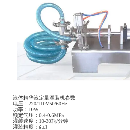
液体精华液定量灌装机参数：
电压：220/110V50/60Hz
功率：10W
额定气压：0.4-0.6MPa
灌装速度：10-30瓶/分钟
灌装精度：≦±1