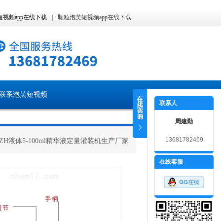
视频app在线下载
|
颗粒泡芙短视频app在线下载
联系泡芙短视频
联系人
周建勤
13681782469
 ZH液体5-100ml精华液定量灌装机生产厂家
在线客服