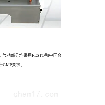
，气动部分均采用FESTO和中国台
P要求。
。