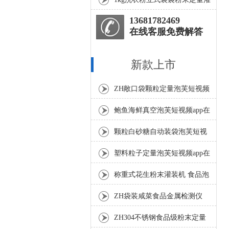
装机产品参数
13681782469
在线客服免费解答
新款上市
ZH敞口袋颗粒定量泡芙短视频
app在线下载 给料皮带秤厂家
鲍鱼海鲜真空泡芙短视频app在
线下载 食品保鲜封口机
颗粒白砂糖自动装袋泡芙短视
频app在线下载50g
塑料粒子定量泡芙短视频app在
线下载 颗粒塑料打包秤
称重式花生粉末灌装机 食品泡
芙短视频app在线下载械设备
ZH袋装咸菜食品金属检测仪
多功能检测机
ZH304不锈钢食品级粉末定量