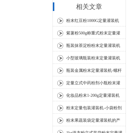
相关文章
粉末红豆粉1000G定量灌装机
工厂生产
紫薯粉500g称重式粉末定量灌
装机产品参数
瓶装抹茶淀粉粉末定量灌装机
产品规格
小型玻璃瓶装粉末定量灌装机
功能特点
瓶装金属粉末定量灌装机-螺杆
粉料灌装设备介绍
定量立式中药粉剂小瓶粉末灌
装机产品特点
化妆品粉末1-200g定量灌装机
生产线
粉末定量包装灌装机-小袋粉剂
泡芙短视频app在线下载50g厂
粉末果蔬装袋定量灌装机的产
家
品规格
1kg洗衣粉立式装袋粉末定量灌