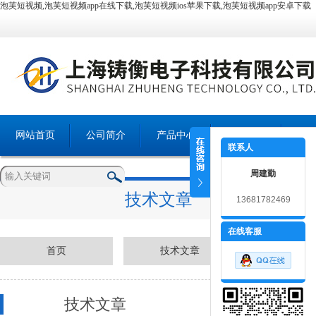
泡芙短视频,泡芙短视频app在线下载,泡芙短视频ios苹果下载,泡芙短视频app安卓下载
网站首页
公司简介
产品中心
新闻资讯
技
联系人
周建勤
技术文章
13681782469
在线客服
首页
技术文章
技术文章